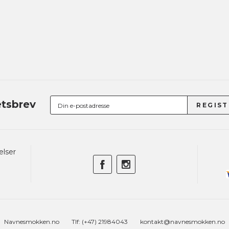
tsbrev
elser
Navnesmokken.no
Tlf: (+47) 21984043
kontakt@navnesmokken.no