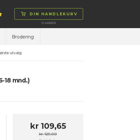
DIN HANDLEKURV
0
VARER
Brodering
ørste utvalg
6-18 mnd.)
kr 109,65
kr. 129,00