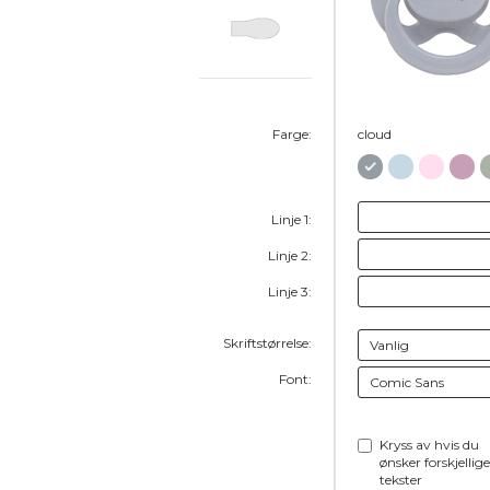
Farge:
cloud
Linje 1:
Linje 2:
Linje 3:
Skriftstørrelse:
Font:
Kryss av hvis du
ønsker forskjellige
tekster