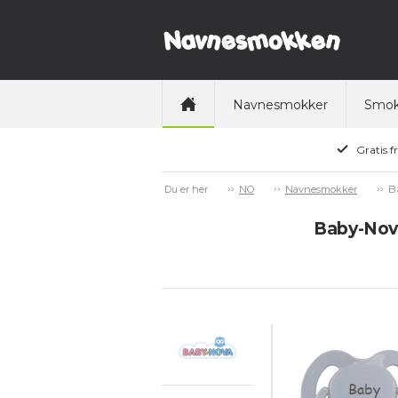
Navnesmokker
Smok
Gratis f
B
Du er her
NO
Navnesmokker
Baby-Nova
Baby