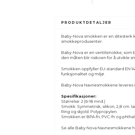
PRODUKTDETALJER
Baby-Nova smokken er en slitesterk 
smokkeprodusenter.
Baby-Nova er en ventilsmokke, som bet
den måten blir risikoen for å utvikle 
Smokken oppfyller EU-standard EN 1400
funksjonalitet og miljø.
Baby-Nova Navnesmokkene leveres i p
Spesifikasjoner:
Størrelse: 2 (6-18 mnd.)
Smokk: Symmetrisk, silikon, 2,8 cm. la
Ring og skjold: Polypropylen.
Smokken er BPA-fri, PVC-fri og phthala
Se alle
Baby Nova Navnesmokkene
h