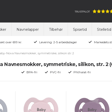
TRUSTPILOT
ker
Navnelapper
Tilbehør
Spisetid
Stelletid
rakt over 699 kr.
Levering: 2-5 arbeidsdager
Markedets st
aby-Nova Navnesmokker, symmetriske, silikon str.2
 Navnesmokker, symmetriske, silikon, str. 2 (
BPA-fri
PVC-fri
Phthalat-fri
Baby
Baby