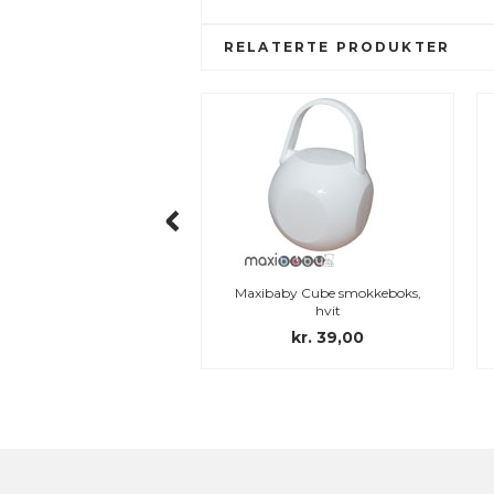
RELATERTE PRODUKTER
axibaby Cube smokkeboks,
My Teddy koseklut med elefant
hvit
kr. 39,00
kr. 249,00