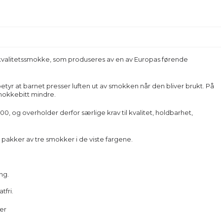
kvalitetssmokke, som produseres av en av Europas førende
yr at barnet presser luften ut av smokken når den bliver brukt. På
smokkebitt mindre.
, og overholder derfor særlige krav til kvalitet, holdbarhet,
akker av tre smokker i de viste fargene.
ng.
tfri.
er