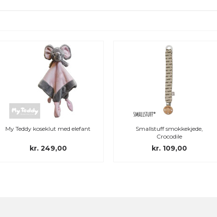
Smallstuff smokkekjede,
Filibabba Moments
Crocodile
smokkekjede, Fall Flower
kr. 109,00
kr. 119,00