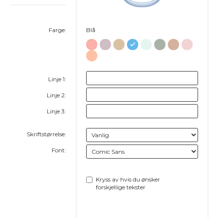
Farge:
Blå
Linje 1:
Linje 2:
Linje 3:
Skriftstørrelse:
Font:
Kryss av hvis du ønsker
forskjellige tekster