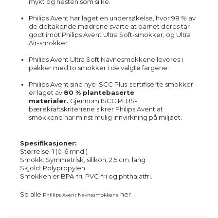
mykt og nesten som silke.
Philips Avent har laget en undersøkelse, hvor 98 % av
de deltakende mødrene svarte at barnet deres tar
godt imot Philips Avent Ultra Soft-smokker, og Ultra
Air-smokker.
Philips Avent Ultra Soft Navnesmokkene leveres i
pakker med to smokker i de valgte fargene.
Philips Avent sine nye ISCC Plus-sertifiserte smokker
er laget av
80 % plantebaserte
materialer.
Gjennom ISCC PLUS-
bærekraftskriteriene sikrer Philips Avent at
smokkene har minst mulig innvirkning på miljøet.
Spesifikasjoner:
Størrelse: 1 (0-6 mnd.)
Smokk: Symmetrisk, silikon, 2,5 cm. lang
Skjold: Polypropylen
Smokken er BPA-fri, PVC-fri og phthalatfri.
Se alle
her
Phillips Avent Navnesmokkene