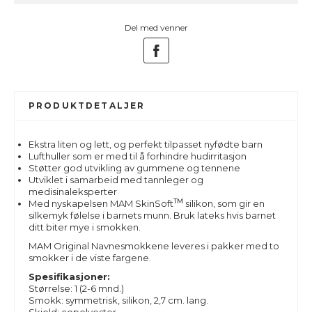
Del med venner
PRODUKTDETALJER
Ekstra liten og lett, og perfekt tilpasset nyfødte barn
Lufthuller som er med til å forhindre hudirritasjon
Støtter god utvikling av gummene og tennene
Utviklet i samarbeid med tannleger og
medisinaleksperter
TM
Med nyskapelsen MAM SkinSoft
silikon, som gir en
silkemyk følelse i barnets munn. Bruk lateks hvis barnet
ditt biter mye i smokken.
MAM Original Navnesmokkene leveres i pakker med to
smokker i de viste fargene.
Spesifikasjoner:
Størrelse: 1 (2-6 mnd.)
Smokk: symmetrisk, silikon, 2,7 cm. lang.