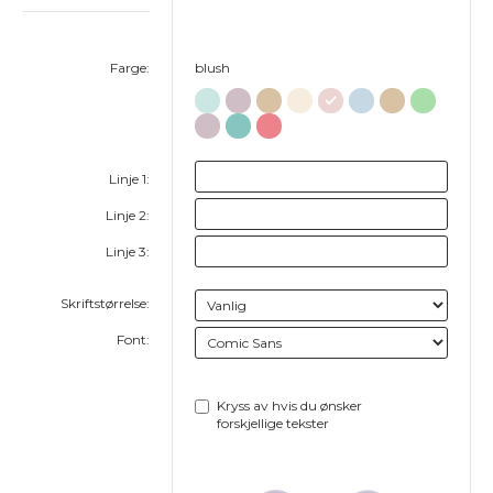
Farge:
blush
Linje 1:
Linje 2:
Linje 3:
Skriftstørrelse:
Font:
Kryss av hvis du ønsker
forskjellige tekster