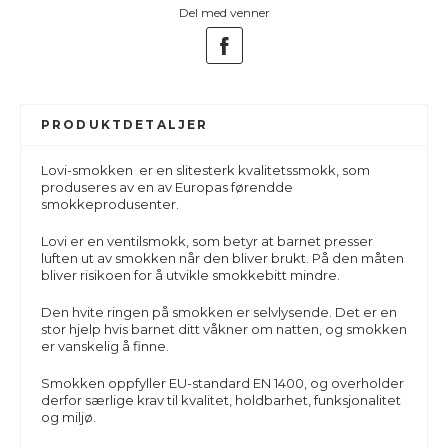
Del med venner
PRODUKTDETALJER
Lovi-smokken er en slitesterk kvalitetssmokk, som
produseres av en av Europas førendde
smokkeprodusenter.
Lovi er en ventilsmokk, som betyr at barnet presser
luften ut av smokken når den bliver brukt. På den måten
bliver risikoen for å utvikle smokkebitt mindre.
Den hvite ringen på smokken er selvlysende. Det er en
stor hjelp hvis barnet ditt våkner om natten, og smokken
er vanskelig å finne.
Smokken oppfyller EU-standard EN 1400, og overholder
derfor særlige krav til kvalitet, holdbarhet, funksjonalitet
og miljø.