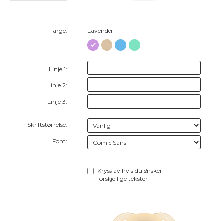
Farge:
Lavender
Linje 1:
Linje 2:
Linje 3:
Skriftstørrelse:
Font:
Kryss av hvis du ønsker
forskjellige tekster