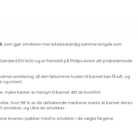
3
, som gjør smokken mer bitebestandig (samme lengde som
-Standard EN 1400 og er fremstilt på Philips Avent sitt prisbelønnede
ksimal ventilering, så den følsomme huden til barnet kan få luft, og
og irritert.
de, myke kanter av hensyn til barnet ditt sin komfort.
økelse, hvor 98 % av de deltakende mødrene svarte at barnet deres
oft-smokker, og Ultra Air-smokker.
ene leveres i pakker med to smokker i de valgte fargene.