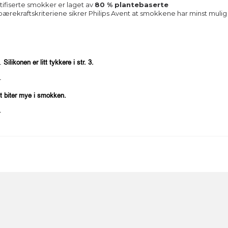
rtifiserte smokker er laget av
80 % plantebaserte
ekraftskriteriene sikrer Philips Avent at smokkene har minst mulig
g.
Silikonen
er
litt tykkere i str. 3.
.
tt biter mye i smokken.
r