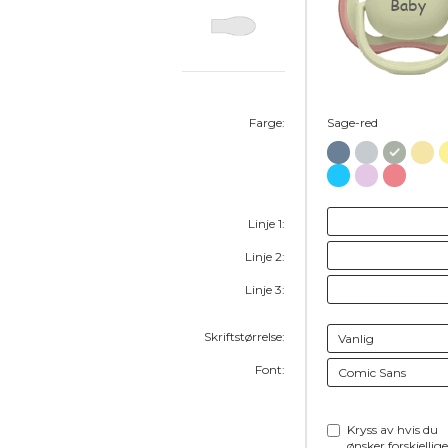
Baby
Farge:
Sage-red
Linje 1:
Linje 2:
Linje 3:
Skriftstørrelse:
Font:
Kryss av hvis du
ønsker forskjellige