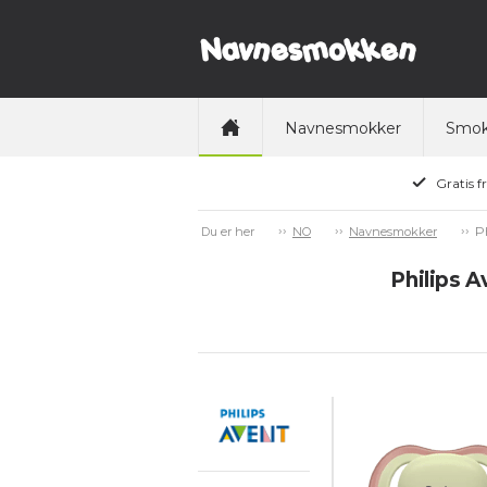
Navnesmokker
Smok
Gratis f
P
Du er her
NO
Navnesmokker
Philips A