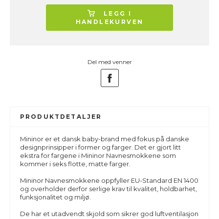
LEGG I
HANDLEKURVEN
Del med venner
PRODUKTDETALJER
Mininor er et dansk baby-brand med fokus på danske
designprinsipper i former og farger. Det er gjort litt
ekstra for fargene i Mininor Navnesmokkene som
kommer i seks flotte, matte farger.
Mininor Navnesmokkene oppfyller EU-Standard EN 1400
og overholder derfor serlige krav til kvalitet, holdbarhet,
funksjonalitet og miljø.
De har et utadvendt skjold som sikrer god luftventilasjon