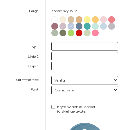
Farge:
nordic-sky-blue
Linje 1:
Linje 2:
Linje 3:
Skriftstørrelse:
Font:
Kryss av hvis du ønsker
forskjellige tekster