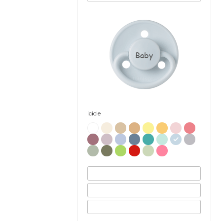
Baby
icicle