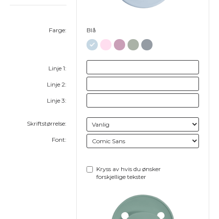
Farge:
Blå
Linje 1:
Linje 2:
Linje 3:
Skriftstørrelse:
Font:
Kryss av hvis du ønsker
forskjellige tekster