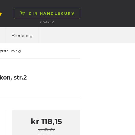
DIN HANDLEKURV
0
VARER
Brodering
ørste utvalg
kon, str.2
kr 118,15
kr. 139,00