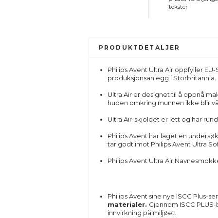
tekster
PRODUKTDETALJER
Philips Avent Ultra Air oppfyller EU
produksjonsanlegg i Storbritannia.
Ultra Air er designet til å oppnå ma
huden omkring munnen ikke blir våt 
Ultra Air-skjoldet er lett og har run
Philips Avent har laget en unders
tar godt imot Philips Avent Ultra S
Philips Avent Ultra Air Navnesmokk
Philips Avent sine nye ISCC Plus-se
materialer.
Gjennom ISCC PLUS-bær
innvirkning på miljøet.