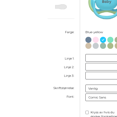
Baby
Farge:
Blue-yellow
Linje 1:
Linje 2:
Linje 3:
Skriftstørrelse:
Font:
Kryss av hvis du
ønsker forskjellige