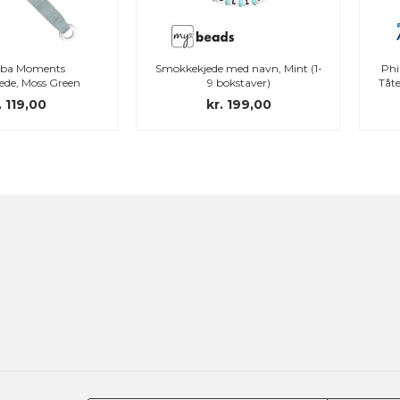
Smokkekjede med navn, Mint (1-
Philips Avent Natural Response
9 bokstaver)
Tåteflaske med Airfree-ventil, 125
ml
kr. 199,00
kr. 159,00