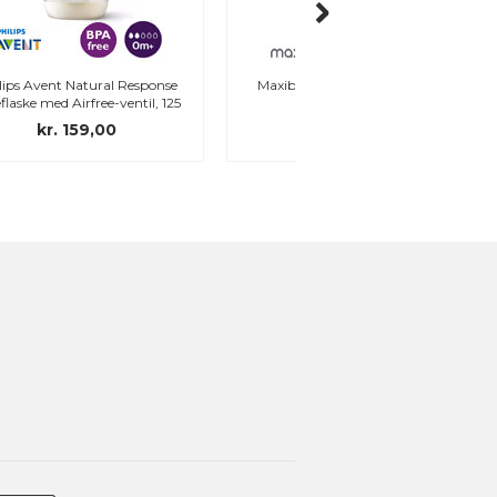
Maxibaby Nordic smokkeboks,
Philips Avent Ultra Air 
Cloud
symmetriske, silikon, str
grønn)
kr. 49,00
kr. 79,00