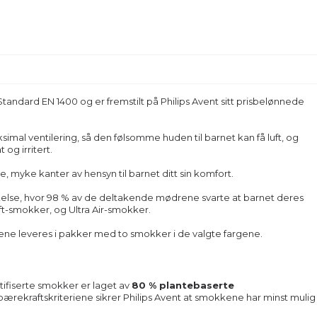
-Standard EN 1400 og er fremstilt på Philips Avent sitt prisbelønnede
ksimal ventilering, så den følsomme huden til barnet kan få luft, og
og irritert.
de, myke kanter av hensyn til barnet ditt sin komfort.
økelse, hvor 98 % av de deltakende mødrene svarte at barnet deres
oft-smokker, og Ultra Air-smokker.
ene leveres i pakker med to smokker i de valgte fargene.
rtifiserte smokker er laget av
80 % plantebaserte
ekraftskriteriene sikrer Philips Avent at smokkene har minst mulig