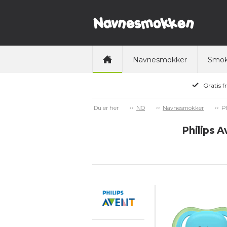
Navnesmokker
Smok
Gratis f
P
Du er her
NO
Navnesmokker
Philips A