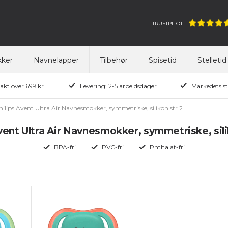
TRUSTPILOT
ker
Navnelapper
Tilbehør
Spisetid
Stelletid
rakt over 699 kr.
Levering: 2-5 arbeidsdager
Markedets st
hilips Avent Ultra Air Navnesmokker, symmetriske, silikon str.2
vent Ultra Air Navnesmokker, symmetriske, sili
BPA-fri
PVC-fri
Phthalat-fri