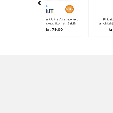
 Avent Ultra Air smokker,
Filibabba Moments
iske, silikon, str.2 (blå,
smokkekjede, Moss Green
grønn)
kr. 79,00
kr. 119,00