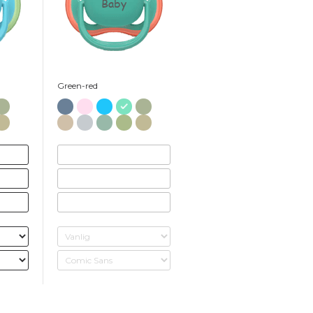
Baby
Green-red