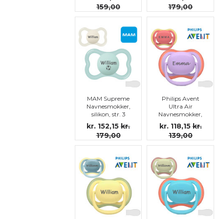
159,00
179,00
MAM Supreme
Philips Avent
Navnesmokker,
Ultra Air
silikon, str. 3
Navnesmokker,
symmetriske,
kr. 152,15
kr.
kr. 118,15
kr.
silikon str.3
179,00
139,00