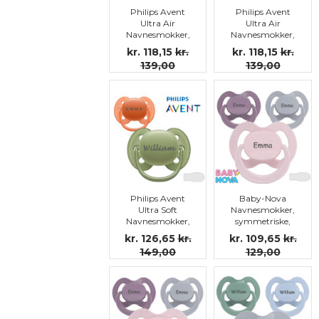
Philips Avent
Philips Avent
Ultra Air
Ultra Air
Navnesmokker,
Navnesmokker,
symmetriske,
symmetriske,
kr. 118,15
kr.
kr. 118,15
kr.
silikon str.3
silikon str.3
139,00
139,00
Philips Avent
Baby-Nova
Ultra Soft
Navnesmokker,
Navnesmokker,
symmetriske,
symmetriske,
silikon str.3
kr. 126,65
kr.
kr. 109,65
kr.
silikon, str.3
149,00
129,00