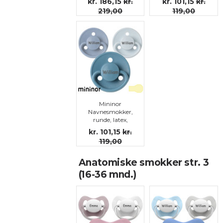
kr. 186,15
kr.
kr. 101,15
kr.
str.3
219,00
119,00
Mininor
Navnesmokker,
runde, latex,
str.3
kr. 101,15
kr.
119,00
Anatomiske smokker str. 3
(16-36 mnd.)