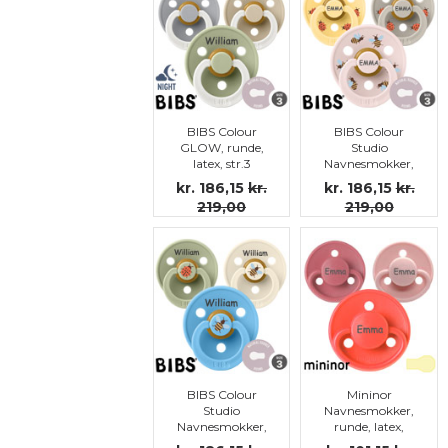
BIBS Colour
BIBS Colour
GLOW, runde,
Studio
latex, str.3
Navnesmokker,
runde, latex,
kr. 186,15
kr.
kr. 186,15
kr.
str.3
219,00
219,00
BIBS Colour
Mininor
Studio
Navnesmokker,
Navnesmokker,
runde, latex,
runde, latex,
str.3