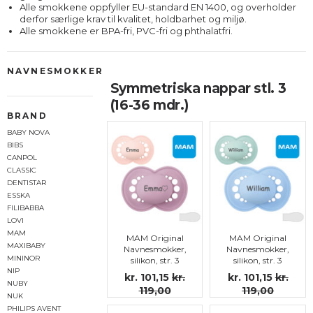
Alle smokkene oppfyller EU-standard EN 1400, og overholder
derfor særlige krav til kvalitet, holdbarhet og miljø.
Alle smokkene er BPA-fri, PVC-fri og phthalatfri.
NAVNESMOKKER
Symmetriska nappar stl. 3
(16-36 mdr.)
BRAND
BABY NOVA
BIBS
CANPOL
CLASSIC
DENTISTAR
ESSKA
FILIBABBA
LOVI
MAM
MAM Original
MAM Original
MAXIBABY
Navnesmokker,
Navnesmokker,
MININOR
silikon, str. 3
silikon, str. 3
NIP
kr. 101,15
kr.
kr. 101,15
kr.
NUBY
119,00
119,00
NUK
PHILIPS AVENT