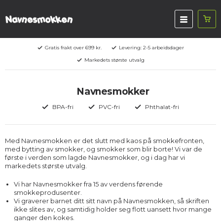
Gratis frakt over 699 kr.
Levering: 2-5 arbeidsdager
Markedets største utvalg
Navnesmokker
BPA-fri
PVC-fri
Phthalat-fri
Med Navnesmokken er det slutt med kaos på smokkefronten,
med bytting av smokker, og smokker som blir borte! Vi var de
første i verden som lagde Navnesmokker, og i dag har vi
markedets største utvalg.
Vi har Navnesmokker fra 15 av verdens førende
smokkeprodusenter.
Vi graverer barnet ditt sitt navn på Navnesmokken, så skriften
ikke slites av, og samtidig holder seg flott uansett hvor mange
ganger den kokes.