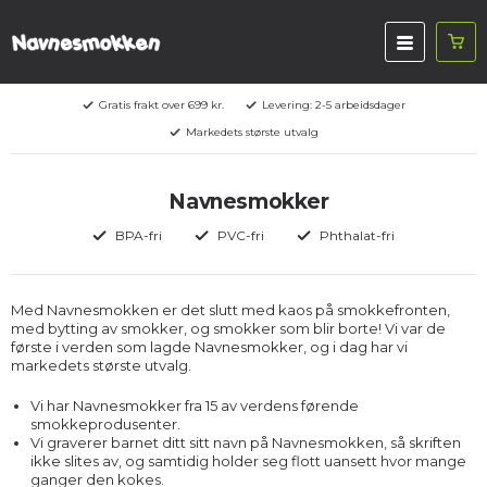
Gratis frakt over 699 kr.
Levering: 2-5 arbeidsdager
Markedets største utvalg
Navnesmokker
BPA-fri
PVC-fri
Phthalat-fri
Med Navnesmokken er det slutt med kaos på smokkefronten,
med bytting av smokker, og smokker som blir borte! Vi var de
første i verden som lagde Navnesmokker, og i dag har vi
markedets største utvalg.
Vi har Navnesmokker fra 15 av verdens førende
smokkeprodusenter.
Vi graverer barnet ditt sitt navn på Navnesmokken, så skriften
ikke slites av, og samtidig holder seg flott uansett hvor mange
ganger den kokes.