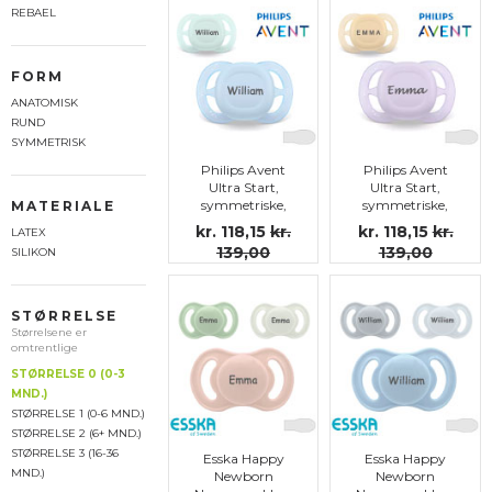
REBAEL
FORM
ANATOMISK
RUND
SYMMETRISK
Philips Avent
Philips Avent
Ultra Start,
Ultra Start,
symmetriske,
symmetriske,
MATERIALE
silikon str.0 (0-2
silikon str.0 (0-2
kr. 118,15
kr.
kr. 118,15
kr.
LATEX
md.)
md.)
139,00
139,00
SILIKON
STØRRELSE
Størrelsene er
omtrentlige
STØRRELSE 0 (0-3
MND.)
STØRRELSE 1 (0-6 MND.)
STØRRELSE 2 (6+ MND.)
STØRRELSE 3 (16-36
Esska Happy
Esska Happy
MND.)
Newborn
Newborn