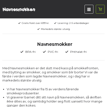
Gratis frakt over 699 kr.
Levering: 2-5 arbeidsdager
Markedets største utvalg
Navnesmokker
BPA-fri
PVC-fri
Phthalat-fri
Med Navnesmokken er det slutt med kaos på smokkefronten,
med bytting av smokker, og smokker som blir borte! Vi var de
første i verden som lagde Navnesmokker, og i dag har vi
markedets største utvalg.
Vi har Navnesmokker fra 15 av verdens førende
smokkeprodusenter.
Vi graverer barnet ditt sitt navn på Navnesmokken, så skriften
ikke slites av, og samtidig holder seg flott uansett hvor mange
ganger den kokes.