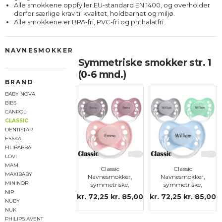
Alle smokkene oppfyller EU-standard EN 1400, og overholder
derfor særlige krav til kvalitet, holdbarhet og miljø.
Alle smokkene er BPA-fri, PVC-fri og phthalatfri.
NAVNESMOKKER
Symmetriske smokker str. 1
(0-6 mnd.)
BRAND
BABY NOVA
BIBS
CANPOL
CLASSIC
DENTISTAR
ESSKA
FILIBABBA
LOVI
MAM
Classic
Classic
MAXIBABY
Navnesmokker,
Navnesmokker,
MININOR
symmetriske,
symmetriske,
silikon str.1
silikon str.1
NIP
kr. 72,25
kr. 85,00
kr. 72,25
kr. 85,00
NUBY
NUK
PHILIPS AVENT