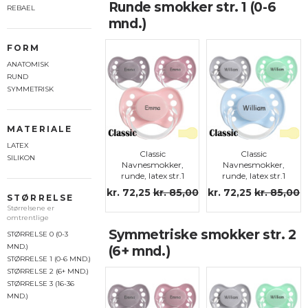
Runde smokker str. 1 (0-6
REBAEL
mnd.)
FORM
ANATOMISK
RUND
SYMMETRISK
MATERIALE
LATEX
Classic
Classic
SILIKON
Navnesmokker,
Navnesmokker,
runde, latex str.1
runde, latex str.1
kr. 72,25
kr. 85,00
kr. 72,25
kr. 85,00
STØRRELSE
Størrelsene er
omtrentlige
Symmetriske smokker str. 2
STØRRELSE 0 (0-3
MND.)
(6+ mnd.)
STØRRELSE 1 (0-6 MND.)
STØRRELSE 2 (6+ MND.)
STØRRELSE 3 (16-36
MND.)