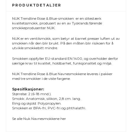
PRODUKTDETALJER
NUK Trendline Rose & Blue-smokken er en slitestærk
kvalitetssmokk, produsert av en av Tysklands førende
smokkeprodusenter NUK.
NUK er en ventilsmokk, som betyr at barnet presser luften ut av
smokken når den blir brukt. På den måten blir risikoen for å
utvikle smokkebitt mindre.
Smokken oppfyller EU-standard EN 1400, og overholder derfor
særlige krav til kvalitet, holdbarhet, funksjonalitet og miljø.
NUK Trendline Rose & Blue Navnesmokkene leveres i pakker
med tre smokker i de viste fargene.
Spesifikasjoner:
Størrelse: 2 (6-18 mnd.).
Smokk: Anatomisk, silikon, 2,8 cm. lang.
Ring og skjold: Polypropylen.
Smokken er BPA-fri, PVC-fri og phthalatfri.
Se alle
Nuk Navnesmokkene
her