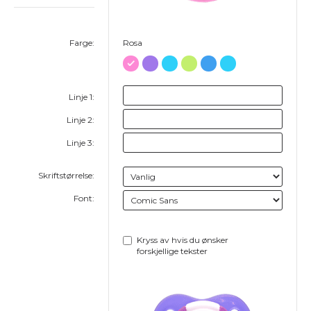
Farge:
Rosa
Linje 1:
Linje 2:
Linje 3:
Skriftstørrelse:
Font:
Kryss av hvis du ønsker
forskjellige tekster