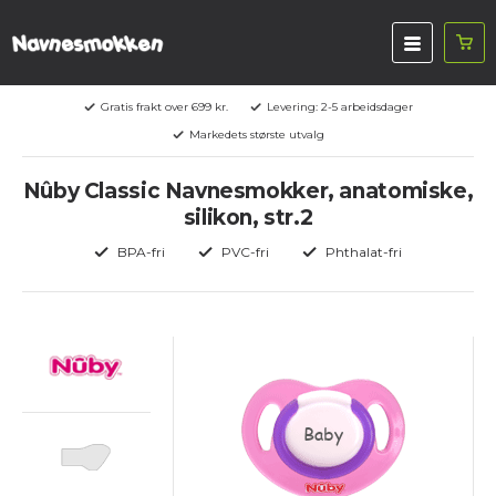
Gratis frakt over 699 kr.
Levering: 2-5 arbeidsdager
Markedets største utvalg
Nûby Classic Navnesmokker, anatomiske,
silikon, str.2
BPA-fri
PVC-fri
Phthalat-fri
Baby