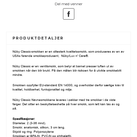
Del med venner
PRODUKTDETALJER
Nûby Classic-smokken er en slitesterk kvalitetssmokk, som produseres av en av
USAs førende smokkeprodusent, Nûby/Luv n' Care®.
Nûby Classic er en ventilsmokk, som betyr at barnet presser luften ut av
smokken når den blir brukt. På den måten blir risikoen for å utvikle smokkebitt
mindre.
Smokken oppfyller EU-standard EN 14000, og overholder derfor særlige krav til
kvalitet, holdbarhet, funksjonalitet og miljø.
Nûby Classic Navnesmokkene leveres i pakker med tre smokker i de viste
farger.
Det sitter en beskyttelseshette på hver smokk, som lett kan tas av og
på.
Spesifikasjoner:
Størrelse: 2 (3-36 mnd).
Smokk: anatomisk, silikon, 3 cm lang.
Skjold og ring:
Polypropylene
Smokken er BPA-fri, PVC-fri og phthalatfri.