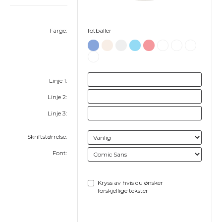
Farge:
fotballer
Linje 1:
Linje 2:
Linje 3:
Skriftstørrelse:
Font:
Kryss av hvis du ønsker
forskjellige tekster