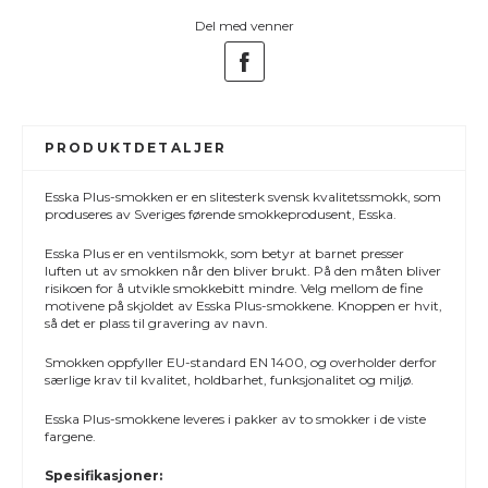
Del med venner
PRODUKTDETALJER
Esska Plus-smokken er en slitesterk svensk kvalitetssmokk, som
produseres av Sveriges førende smokkeprodusent, Esska.
Esska Plus er en ventilsmokk, som betyr at barnet presser
luften ut av smokken når den bliver brukt. På den måten bliver
risikoen for å utvikle smokkebitt mindre. Velg mellom de fine
motivene på skjoldet av Esska Plus-smokkene. Knoppen er hvit,
så det er plass til gravering av navn.
Smokken oppfyller EU-standard EN 1400, og overholder derfor
særlige krav til kvalitet, holdbarhet, funksjonalitet og miljø.
Esska Plus-smokkene leveres i pakker av to smokker i de viste
fargene.
Spesifikasjoner: