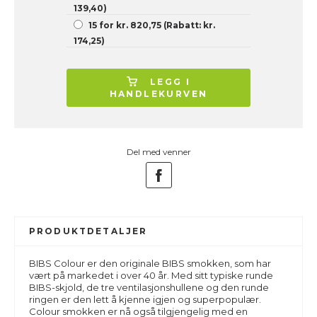
139,40)
15 for kr. 820,75 (Rabatt: kr.
174,25)
LEGG I
HANDLEKURVEN
Del med venner
PRODUKTDETALJER
BIBS Colour er den originale BIBS smokken, som har
vært på markedet i over 40 år. Med sitt typiske runde
BIBS-skjold, de tre ventilasjonshullene og den runde
ringen er den lett å kjenne igjen og superpopulær.
Colour smokken er nå også tilgjengelig med en