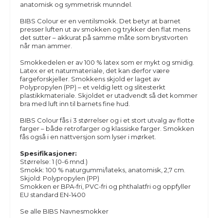
anatomisk og symmetrisk munndel.
BIBS
Colour
er en ventilsmokk. Det betyr at barnet
presser luften ut av smokken og trykker den flat mens
det sutter – akkurat på samme måte som brystvorten
når man ammer.
Smokkedelen er av 100 % latex som er mykt og smidig.
Latex er et naturmateriale, det kan derfor være
fargeforskjeller. Smokkens skjold er laget av
Polypropylen (PP) – et veldig lett og slitesterkt
plastikkmateriale. Skjoldet er utadvendt så det kommer
bra med luft inn til barnets fine hud.
BIBS
Colour
fås i 3 størrelser og i et stort utvalg av flotte
farger – både retrofarger og klassiske farger. Smokken
fås også i en nattversjon som lyser i mørket.
Spesifikasjoner:
Størrelse: 1 (0-6 mnd.)
Smokk: 100 % naturgummi/lateks,
anatomisk
, 2,7 cm.
Skjold: Polypropylen (PP)
Smokken er BPA-fri, PVC-fri og phthalatfri og oppfyller
EU standard EN-1400
Se alle BIBS Navnesmokker