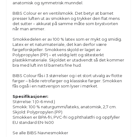
anatomisk og symmetrisk munndel.
BIBS
Colour
er en ventilsmokk. Det betyr at barnet
presser luften ut av smokken og trykker den flat mens
det sutter – akkurat på samme måte som brystvorten
når man ammer.
Smokkedelen er av 100 % latex som er mykt og smidig.
Latex er et naturmateriale, det kan derfor være
fargeforskjeller. Smokkens skjold er laget av
Polypropylen (PP) – et veldig lett og slitesterkt
plastikkmateriale. Skjoldet er utadvendt så det kommer
bra med luft inn til barnets fine hud.
BIBS
Colour
fås i 3 størrelser og i et stort utvalg av flotte
farger – både retrofarger og klassiske farger. Smokken
fås også i en nattversjon som lyser i mørket.
Spesifikasjoner:
Størrelse: 1 (0-6 mnd.)
Smokk: 100 % naturgummi/lateks,
anatomisk
, 2,7 cm.
Skjold: Polypropylen (PP)
Smokken er BPA-fri, PVC-fri og phthalatfri og oppfyller
EU standard EN-1400
Se alle BIBS Navnesmokker