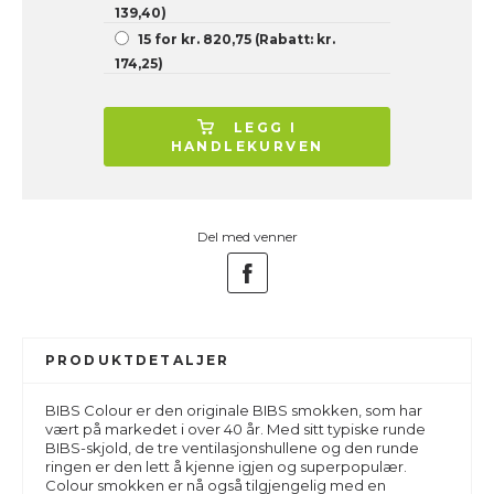
139,40)
15 for kr. 820,75 (Rabatt: kr.
174,25)
LEGG I
HANDLEKURVEN
Del med venner
PRODUKTDETALJER
BIBS Colour er den originale BIBS smokken, som har
vært på markedet i over 40 år. Med sitt typiske runde
BIBS-skjold, de tre ventilasjonshullene og den runde
ringen er den lett å kjenne igjen og superpopulær.
Colour smokken er nå også tilgjengelig med en