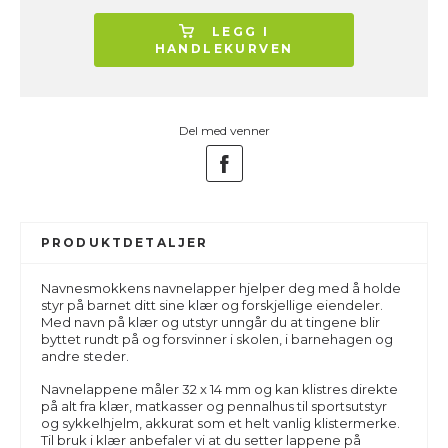
LEGG I
HANDLEKURVEN
Del med venner
PRODUKTDETALJER
Navnesmokkens navnelapper hjelper deg med å holde
styr på barnet ditt sine klær og forskjellige eiendeler.
Med navn på klær og utstyr unngår du at tingene blir
byttet rundt på og forsvinner i skolen, i barnehagen og
andre steder.
Navnelappene måler 32 x 14 mm og kan klistres direkte
på alt fra klær, matkasser og pennalhus til sportsutstyr
og sykkelhjelm, akkurat som et helt vanlig klistermerke.
Til bruk i klær anbefaler vi at du setter lappene på