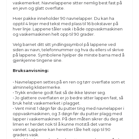
vaskemerket. Navnelappene sitter nemlig best fast på
en jevn og glatt overflate.
Hver pakke inneholder 90 navnelapper. Du kan ha
opptil 4 linjer med tekst med plass til 16 bokstaver på
hver linje. Lappene tåler vask i både oppvaskmaskinen
og vaskemaskinen helt opp til 90 grader.
Velg barnet ditt sitt yndlingssymbol på lappene ved
siden av navn, telefonnummer og hva du ellers vil skrive
på lappene. Symbolene hjelper de minste barna med å
gjenkjenne tingene sine.
Bruksanvisning:
• Navnelappen settes på en ren og tørr overflate som et
alminnelig klistermerke.
• Trykk endene godt fast så de ikke løsner seg.
• Jo glattere overflaten er jo bedre sitter lappen fast, så
bruk helst vaskemerket i plagget.
• Vent minst 1 døgn før du putter ting med navnelapper i
oppvaskmaskinen, og 3 døgn før du putter plagg med
lapper i vaskemaskinen. På den måten sikrer du deg at
limen er herdet nok til å kunne motstå det varme
vannet. Lappene kan heretter tåle helt opp til 90
graders vask.