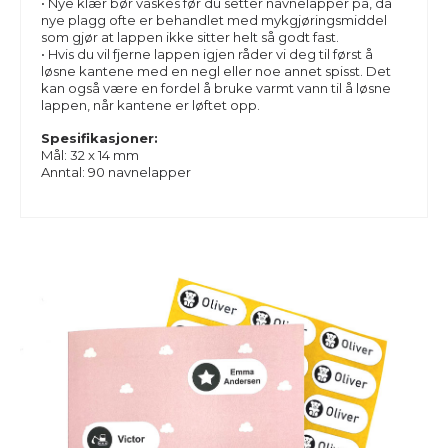
• Nye klær bør vaskes før du setter navnelapper på, da
nye plagg ofte er behandlet med mykgjøringsmiddel
som gjør at lappen ikke sitter helt så godt fast.
• Hvis du vil fjerne lappen igjen råder vi deg til først å
løsne kantene med en negl eller noe annet spisst. Det
kan også være en fordel å bruke varmt vann til å løsne
lappen, når kantene er løftet opp.
Spesifikasjoner:
Mål: 32 x 14 mm
Anntal: 90 navnelapper