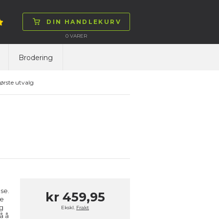
DIN HANDLEKURV
0
VARER
Brodering
ørste utvalg
se.
kr 459,95
de
og
Ekskl.
Frakt
å å