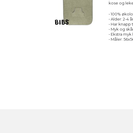
kose og leke
• 100% økolo
• Alder: 2-4 å
•
Har knapp 
• Myk og sk
• Ekstra my
• Måler: 56x