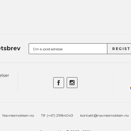
tsbrev
elser
Navnesmokken.no
Tlf: (+47) 21984043
kontakt@navnesmokken.no