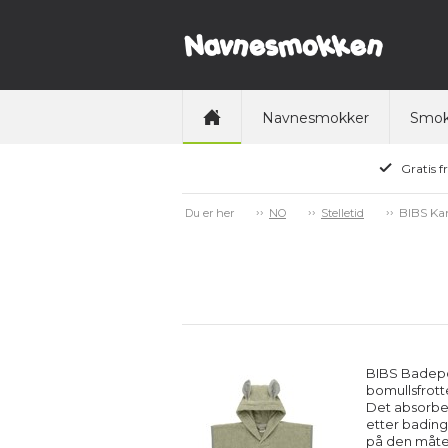
Navnesmokker
Smok
Gratis f
BIBS Ka
Du er her
NO
Stelletid
BIBS Badepo
bomullsfrott
Det absorbe
etter bading
på den måten