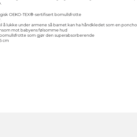
.
gisk OEKO-TEX®-sertifisert bomullsfrotte
r.
til å lukke under armene så barnet kan ha håndkledet som en poncho
ånsom mot babyens følsomme hud
k bomullsfrotte som gjør den superabsorberende
56 cm