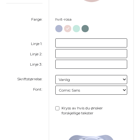
Farge:
hvit-rosa
Linje 1:
Linje 2:
Linje 3:
Skriftstørrelse:
Font:
Kryss av hvis du ønsker
forskjellige tekster