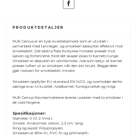
PRODUKTDETALJER
NUK Genius er en tysk kvalitetssmokk som er utviklet i
samarbeid med tannleger, og smokken beskytter effektivt mot
smokkebitt. Det ekstra flate forstykke minsker presset mot
kjeven og fortennene, fordi det skaper plass til barnets tunge.
Smokken er dessuten en ventilsmokk, noe som betyr at barnet
presser luften ut av smokken når den blir brukt. Begge deler
gjør risikoen for smokkebitt mindre.
Smokken oppfyller EU-standard EN 1400, og overholder derfor
særlige krav til kvalitet, holdbarhet, funksjonalitet og miljø.
NUK Genius Navnesmokkene leveres i pakker med to smokker i
de viste fargene.
Spesifikasjoner:
Størrelse: 0 (0-2 mnd.).
Smokk: Anatomisk, silikon, 2,3 cm. lang.
Ring og skjold: Polypropylen.
Smokken er BPA-fri, PVC-fri og phthalatfri.