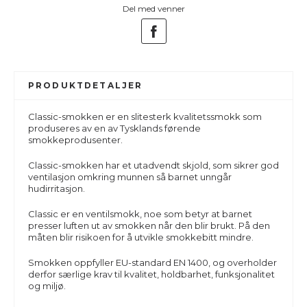
Del med venner
PRODUKTDETALJER
Classic-smokken er en slitesterk kvalitetssmokk som
produseres av en av Tysklands førende
smokkeprodusenter.
Classic-smokken har et utadvendt skjold, som sikrer god
ventilasjon omkring munnen så barnet unngår
hudirritasjon.
Classic er en ventilsmokk, noe som betyr at barnet
presser luften ut av smokken når den blir brukt. På den
måten blir risikoen for å utvikle smokkebitt mindre.
Smokken oppfyller EU-standard EN 1400, og overholder
derfor særlige krav til kvalitet, holdbarhet, funksjonalitet
og miljø.