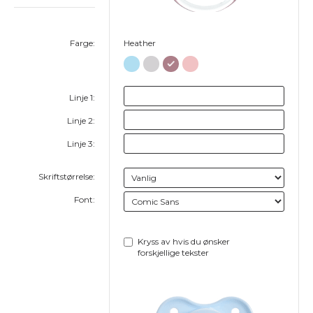
Farge:
Heather
Linje 1:
Linje 2:
Linje 3:
Skriftstørrelse:
Font:
Kryss av hvis du ønsker
forskjellige tekster