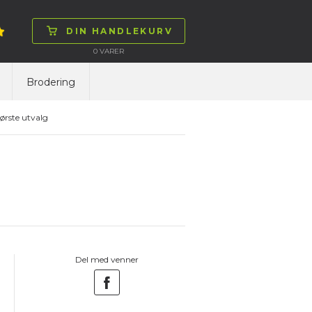
DIN HANDLEKURV
0
VARER
Brodering
ørste utvalg
Del med venner