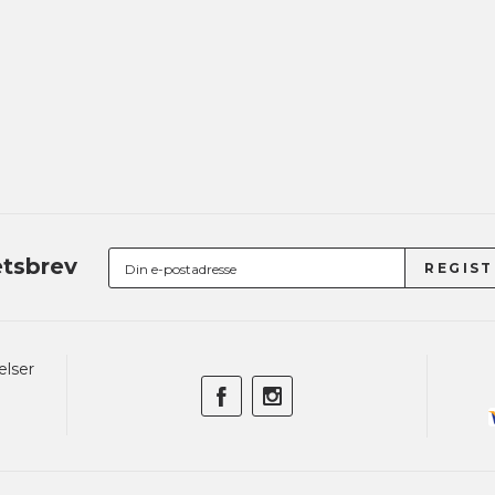
tsbrev
elser