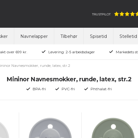
TRUSTPILOT
ker
Navnelapper
Tilbehør
Spisetid
Stelletid
rakt over 699 kr.
Levering: 2-5 arbeidsdager
Markedets st
ininor Navnesmokker, runde, latex, str.2
Mininor Navnesmokker, runde, latex, str.2
BPA-fri
PVC-fri
Phthalat-fri