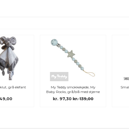
My Teddy smokkekjede, My
Smallstuff smokkekjede, Grey
Baby Rocks, grå/blå med stjerne
dot
kr. 97,30
kr. 139,00
kr. 109,00