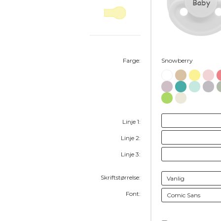
Baby
Farge:
Snowberry
Linje 1:
Linje 2:
Linje 3:
Skriftstørrelse:
Font: