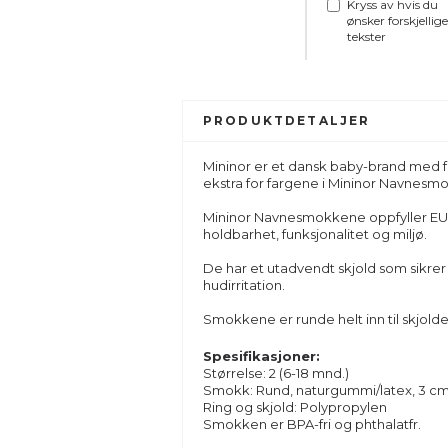
Kryss av hvis du
ønsker forskjellige
tekster
PRODUKTDETALJER
Mininor er et dansk baby-brand med fo
ekstra for fargene i Mininor Navnesm
Mininor Navnesmokkene oppfyller EU-St
holdbarhet, funksjonalitet og miljø.
De har et utadvendt skjold som sikre
hudirritation.
Smokkene er runde helt inn til skjold
Spesifikasjoner:
Størrelse: 2 (6-18 mnd.)
Smokk: Rund, naturgummi/latex, 3 c
Ring og skjold: Polypropylen
Smokken er BPA-fri og phthalatfr.