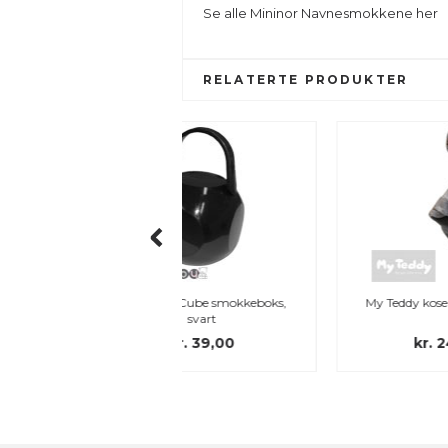
Se alle
Mininor Navnesmokkene
her
RELATERTE PRODUKTER
aby Cube smokkeboks,
My Teddy koseklut, grå elefant
svart
kr. 39,00
kr. 249,00