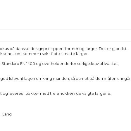
kus på danske designprinsipper i former og farger. Det er gjort litt
okkene som kommer i seks flotte, matte farger.
andard EN 1400 og overholder derfor serlige krav til kvalitet,
r god luftventilasjon omkring munden, så barnet på den måten unngår
et og leveres i pakker med tre smokker i de valgte fargene.
m. Lang