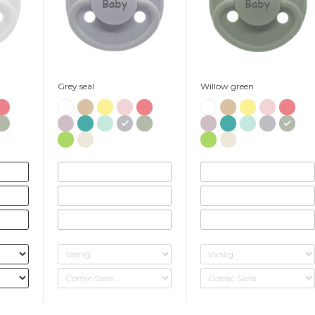
Baby
Baby
Grey seal
Willow green