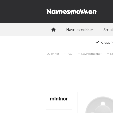
Navnesmokker
Smok
Gratis f
M
Du er her
NO
Navnesmokker