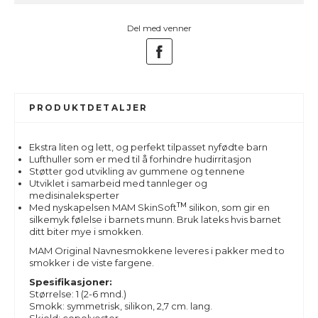
Del med venner
PRODUKTDETALJER
Ekstra liten og lett, og perfekt tilpasset nyfødte barn
Lufthuller som er med til å forhindre hudirritasjon
Støtter god utvikling av gummene og tennene
Utviklet i samarbeid med tannleger og
medisinaleksperter
TM
Med nyskapelsen MAM SkinSoft
silikon, som gir en
silkemyk følelse i barnets munn. Bruk lateks hvis barnet
ditt biter mye i smokken.
MAM Original Navnesmokkene leveres i pakker med to
smokker i de viste fargene.
Spesifikasjoner:
Størrelse: 1 (2-6 mnd.)
Smokk: symmetrisk, silikon, 2,7 cm. lang.