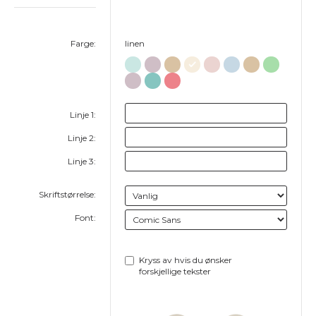
Farge:
linen
Linje 1:
Linje 2:
Linje 3:
Skriftstørrelse:
Font:
Kryss av hvis du ønsker
forskjellige tekster