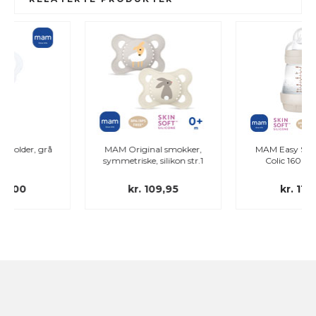
MAM Original smokker,
MAM Easy Start™ Anti-
symmetriske, silikon str.1
Colic 160ml - flaske
kr. 109,95
kr. 119,00