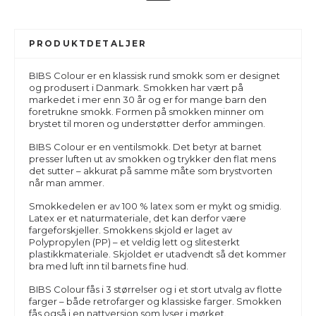
PRODUKTDETALJER
BIBS Colour er en klassisk rund smokk som er designet
og produsert i Danmark. Smokken har vært på
markedet i mer enn 30 år og er for mange barn den
foretrukne smokk. Formen på smokken minner om
brystet til moren og understøtter derfor ammingen.
BIBS
Colour
er en ventilsmokk. Det betyr at barnet
presser luften ut av smokken og trykker den flat mens
det sutter – akkurat på samme måte som brystvorten
når man ammer.
Smokkedelen er av 100 % latex som er mykt og smidig.
Latex er et naturmateriale, det kan derfor være
fargeforskjeller. Smokkens skjold er laget av
Polypropylen (PP) – et veldig lett og slitesterkt
plastikkmateriale. Skjoldet er utadvendt så det kommer
bra med luft inn til barnets fine hud.
BIBS
Colour
fås i 3 størrelser og i et stort utvalg av flotte
farger – både retrofarger og klassiske farger. Smokken
fås også i en nattversjon som lyser i mørket.