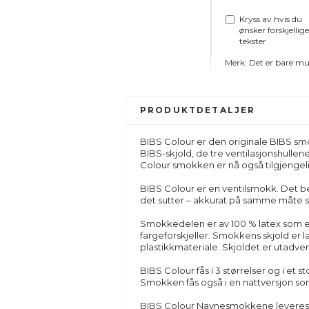
Kryss av hvis du
ønsker forskjellige
tekster
Merk: Det er bare mul
PRODUKTDETALJER
BIBS Colour er den originale BIBS sm
BIBS-skjold, de tre ventilasjonshulle
Colour smokken er nå også tilgjenge
BIBS Colour er en ventilsmokk. Det be
det sutter – akkurat på samme måte 
Smokkedelen er av 100 % latex som er
fargeforskjeller. Smokkens skjold er la
plastikkmateriale. Skjoldet er utadven
BIBS Colour fås i 3 størrelser og i et s
Smokken fås også i en nattversjon som
BIBS Colour Navnesmokkene leveres i