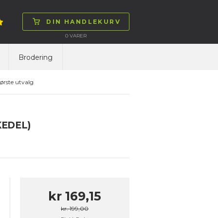
DIN HANDLEKURV
0
VARER
Brodering
ørste utvalg
KEDEL)
kr 169,15
kr. 199,00