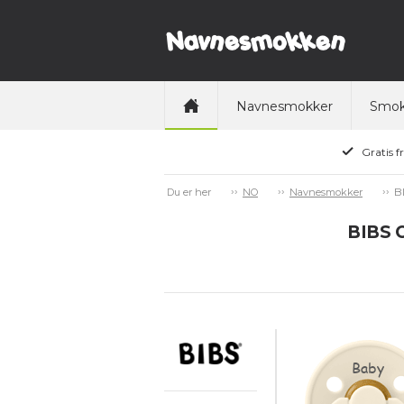
Navnesmokker
Smok
Gratis f
B
Du er her
NO
Navnesmokker
BIBS 
Baby