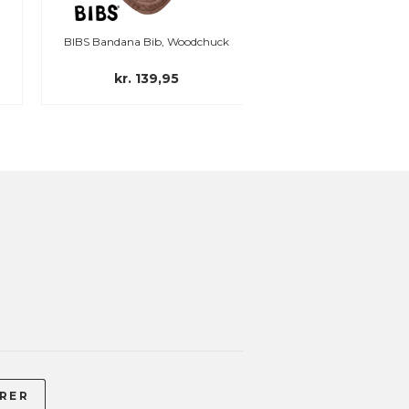
BIBS Bandana Bib, Woodchuck
Maxibaby Nordic smok
Blush
kr. 139,95
kr. 49,00