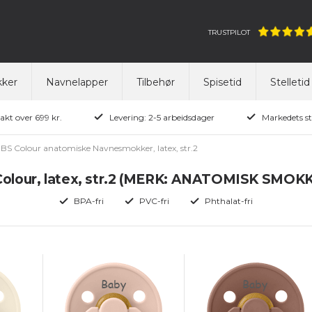
TRUSTPILOT
ker
Navnelapper
Tilbehør
Spisetid
Stelletid
rakt over 699 kr.
Levering: 2-5 arbeidsdager
Markedets st
IBS Colour anatomiske Navnesmokker, latex, str.2
Colour, latex, str.2 (MERK: ANATOMISK SMOK
BPA-fri
PVC-fri
Phthalat-fri
Baby
Baby