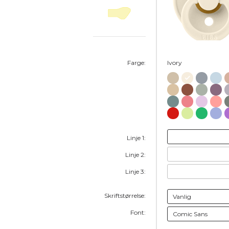
Farge:
Ivory
Linje 1:
Linje 2:
Linje 3:
Skriftstørrelse:
Font: