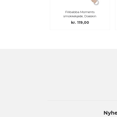
Couture Navnesmokker,
Filibabba Moments
omiske, silikon, str.2
smokkekjede, Doeskin
 169,15
kr. 199,00
kr. 119,00
Nyhe