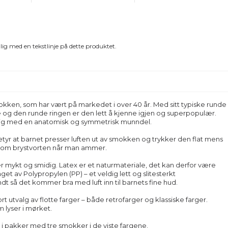
ig med en tekstlinje på dette produktet.
okken, som har vært på markedet i over 40 år. Med sitt typiske runde
ne og den runde ringen er den lett å kjenne igjen og superpopulær.
lig med en anatomisk og symmetrisk munndel.
tyr at barnet presser luften ut av smokken og trykker den flat mens
som brystvorten når man ammer.
 mykt og smidig. Latex er et naturmateriale, det kan derfor være
get av Polypropylen (PP) – et veldig lett og slitesterkt
dt så det kommer bra med luft inn til barnets fine hud.
tort utvalg av flotte farger – både retrofarger og klassiske farger.
 lyser i mørket.
 pakker med tre smokker i de viste fargene.