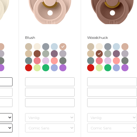
Blush
Woodchuck