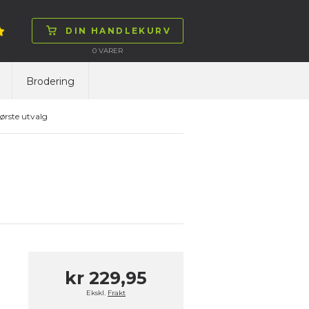
DIN HANDLEKURV
0
VARER
Brodering
ørste utvalg
kr 229,95
Ekskl.
Frakt