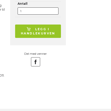
Antall
g
til
LEGG I
HANDLEKURVEN
Del med venner
11.