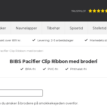
TRUSTPILOT
ker
Navnelapper
Tilbehør
Spisetid
Stelletid
rakt over 699 kr.
Levering: 2-5 arbeidsdager
Markedets st
acifier Clip Ribbon med broderi
BIBS Pacifier Clip Ribbon med broderi
BPA-fri
PVC-fri
Phthalat-fri
en du ønsker å brodere på smokkekejeden ovenfor.