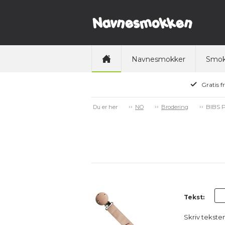
Navnesmokker
Smok
Gratis f
BIBS P
Du er her
NO
Brodering
Tekst:
Skriv tekst