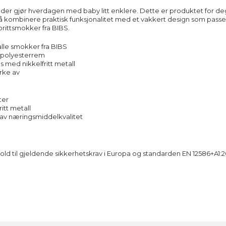
er gjør hverdagen med baby litt enklere. Dette er produktet for de
 kombinere praktisk funksjonalitet med et vakkert design som passer 
rittsmokker fra BIBS.
 alle smokker fra BIBS
k polyesterrem
ps med nikkelfritt metall
ørke av
ter
ritt metall
n av næringsmiddelkvalitet
hold til gjeldende sikkerhetskrav i Europa og standarden EN 12586+A1:20