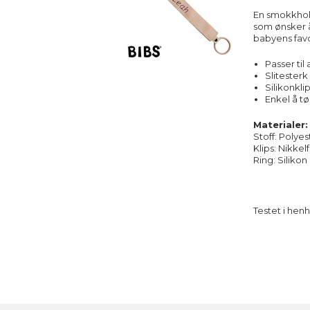
En smokkhold
som ønsker å
babyens favo
Passer til
Slitester
Silikonkli
Enkel å t
Materialer:
Stoff: Polyes
Klips: Nikkelf
Ring: Siliko
Testet i hen