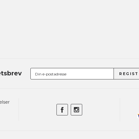
tsbrev
elser