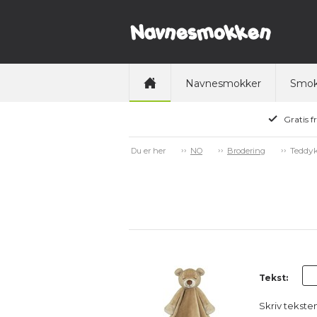
Navnesmokker
Smok
Gratis f
Teddyk
Du er her
NO
Brodering
Tekst:
Skriv tekste