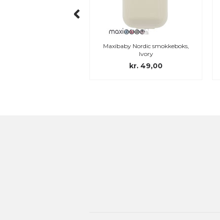
okkesnor, strikket, ivory
Maxibaby Nordic smokkeboks,
Ivory
kr. 139,95
kr. 49,00