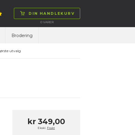
DIN HANDLEKURV
0
VARER
Brodering
ørste utvalg
kr 349,00
Ekskl.
Frakt