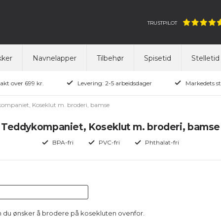
TRUSTPILOT
ker
Navnelapper
Tilbehør
Spisetid
Stelletid
rakt over 699 kr.
Levering: 2-5 arbeidsdager
Markedets st
ompaniet, Koseklut m. broderi, bamse
Teddykompaniet, Koseklut m. broderi, bamse
BPA-fri
PVC-fri
Phthalat-fri
n du ønsker å brodere på kosekluten ovenfor.