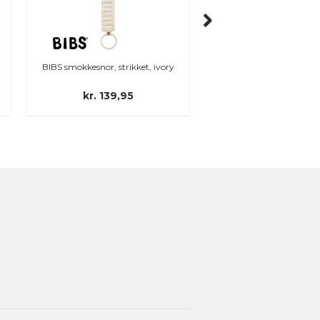
BIBS smokkesnor, strikket, ivory
Maxibaby Nordic smok
Ivory
kr. 139,95
kr. 49,00