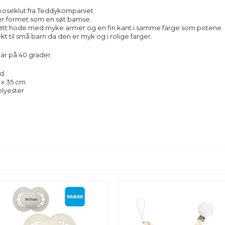
koseklut fra Teddykompaniet.
er formet som en søt bamse.
søtt hode med myke armer og en fin kant i samme farge som potene.
t til små barn da den er myk og i rolige farger.
ar på 40 grader.
d.
5 x 35 cm
olyester