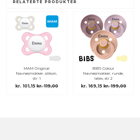
RELATERTE PRODUKTER
MAM Original
BIBS Colour
Navnesmokker, silikon,
Navnesmokker, runde,
str. 1
latex, str.2
kr. 101,15
kr. 119,00
kr. 169,15
kr. 199,00