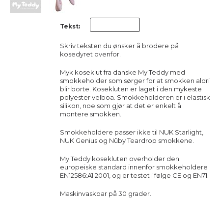
Tekst:
Skriv teksten du ønsker å brodere på
kosedyret ovenfor.
Myk koseklut fra danske My Teddy med
smokkeholder som sørger for at smokken aldri
blir borte. Kosekluten er laget i den mykeste
polyester velboa. Smokkeholderen er i elastisk
silikon, noe som gjør at det er enkelt å
montere smokken.
Smokkeholdere passer ikke til NUK Starlight,
NUK Genius og Nûby Teardrop smokkene.
My Teddy kosekluten overholder den
europeiske standard innenfor smokkeholdere
EN12586:A1 2001, og er testet i følge CE og EN71.
Maskinvaskbar på 30 grader.