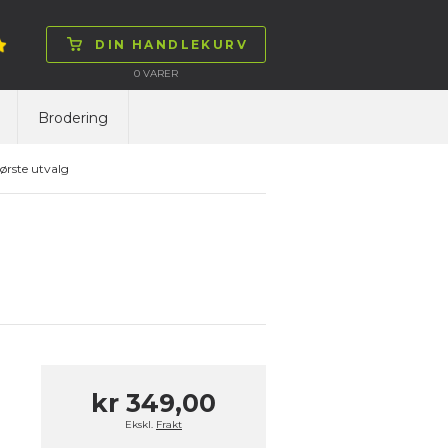
DIN HANDLEKURV
0
VARER
Brodering
ørste utvalg
kr 349,00
Ekskl.
Frakt