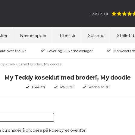
TRUSTPILOT
ker
Navnelapper
Tilbehør
Spisetid
Stelletid
rakt over 699 kr.
Levering: 2-5 arbeidsdager
Markedets st
dy koseklut med broderi, My doodle
My Teddy koseklut med broderi, My doodle
BPA-fri
PVC-fri
Phthalat-fri
n du ønsker å brodere på kosedyret ovenfor.