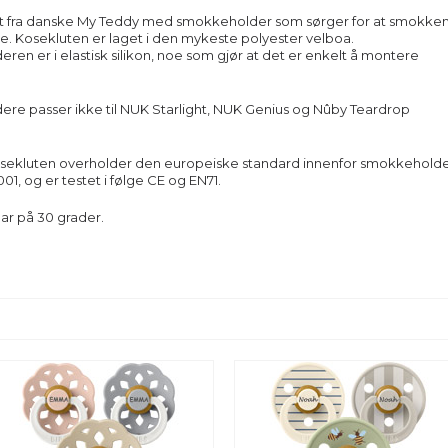
t fra danske My Teddy med smokkeholder som sørger for at smokke
rte. Kosekluten er laget i den mykeste polyester velboa.
en er i elastisk silikon, noe som gjør at det er enkelt å montere
e passer ikke til NUK Starlight, NUK Genius og Nûby Teardrop
sekluten overholder den europeiske standard innenfor smokkehold
01, og er testet i følge CE og EN71.
ar på 30 grader.