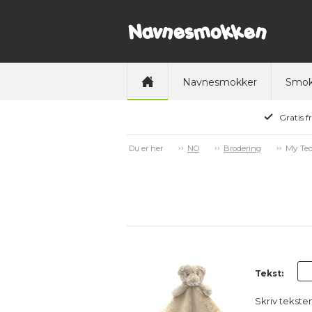
Navnesmokker
Smok
Gratis f
My Ted
Du er her
NO
Brodering
Tekst:
Skriv tekste