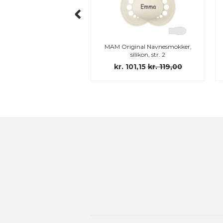
ndana Bib med broderi,
MAM Original Navnesmokker,
Sand
silikon, str. 2
kr. 239,95
kr. 101,15
kr. 119,00