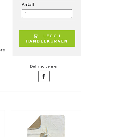
Antall
n
LEGG I
HANDLEKURVEN
ere
Del med venner