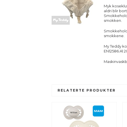
Myk koseklu
aldri blir bo
Smokkeholder
smokken.
Smokkeholder
smokkene.
My Teddy ko
EN12586:A1 20
Maskinvaskb
RELATERTE PRODUKTER