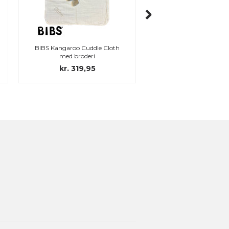
BIBS Kangaroo Cuddle Cloth
BIBS Bandana Bib med 
med broderi
Ivory
kr. 319,95
kr. 239,95