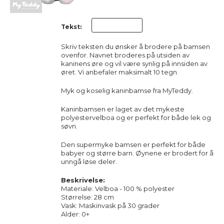
Tekst:
Skriv teksten du ønsker å brodere på bamsen
ovenfor. Navnet broderes på utsiden av
kaninens øre og vil være synlig på innsiden av
øret. Vi anbefaler maksimalt 10 tegn.
Myk og koselig kaninbamse fra MyTeddy.
Kaninbamsen er laget av det mykeste
polyestervelboa og er perfekt for både lek og
søvn.
Den supermyke bamsen er perfekt for både
babyer og større barn. Øynene er brodert for å
unngå løse deler.
Beskrivelse:
Materiale: Velboa - 100 % polyester
Størrelse: 28 cm
Vask: Maskinvask på 30 grader
Alder: 0+