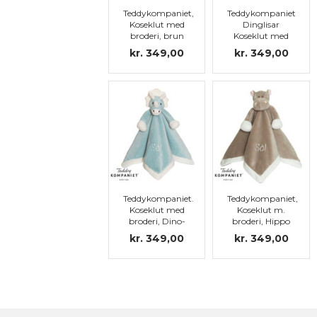
Teddykompaniet,
Teddykompaniet
Koseklut med
Dinglisar
broderi, brun
Koseklut med
kanin
broderi, rosa
kr. 349,00
kr. 349,00
kanin
Teddykompaniet.
Teddykompaniet,
Koseklut med
Koseklut m.
broderi, Dino-
broderi, Hippo
blue
kr. 349,00
kr. 349,00