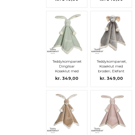
Teddykompaniet
Teddykompaniet,
Dinglisar
Koseklut med
Koseklut med
broderi, Elefant
broderi, grøn
kr. 349,00
kr. 349,00
kanin