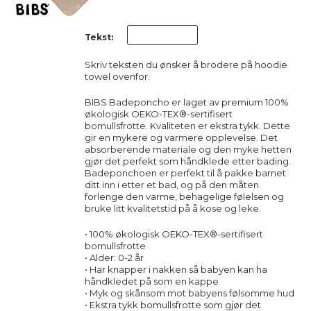
Tekst:
Skriv teksten du ønsker å brodere på hoodie
towel ovenfor.
BIBS Badeponcho er laget av premium 100%
økologisk OEKO-TEX®-sertifisert
bomullsfrotte. Kvaliteten er ekstra tykk. Dette
gir en mykere og varmere opplevelse. Det
absorberende materiale og den myke hetten
gjør det perfekt som håndklede etter bading.
Badeponchoen er perfekt til å pakke barnet
ditt inn i etter et bad, og på den måten
forlenge den varme, behagelige følelsen og
bruke litt kvalitetstid på å kose og leke.
• 100% økologisk OEKO-TEX®-sertifisert
bomullsfrotte
• Alder: 0-2 år
• Har knapper i nakken så babyen kan ha
håndkledet på som en kappe
• Myk og skånsom mot babyens følsomme hud
• Ekstra tykk bomullsfrotte som gjør det