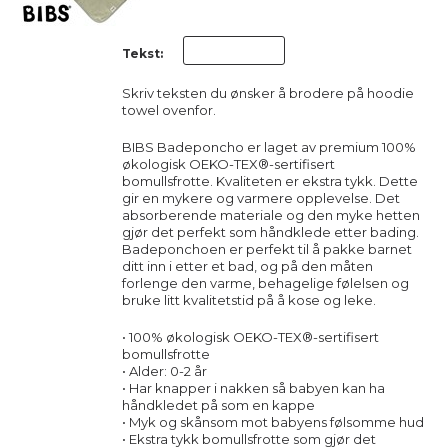
Tekst:
Skriv teksten du ønsker å brodere på hoodie
towel ovenfor.
BIBS Badeponcho er laget av premium 100%
økologisk OEKO-TEX®-sertifisert
bomullsfrotte. Kvaliteten er ekstra tykk. Dette
gir en mykere og varmere opplevelse. Det
absorberende materiale og den myke hetten
gjør det perfekt som håndklede etter bading.
Badeponchoen er perfekt til å pakke barnet
ditt inn i etter et bad, og på den måten
forlenge den varme, behagelige følelsen og
bruke litt kvalitetstid på å kose og leke.
• 100% økologisk OEKO-TEX®-sertifisert
bomullsfrotte
• Alder: 0-2 år
• Har knapper i nakken så babyen kan ha
håndkledet på som en kappe
• Myk og skånsom mot babyens følsomme hud
• Ekstra tykk bomullsfrotte som gjør det