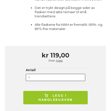
Det er trykt design på begge sider av
flasken med søte temaer til små
trendsettere.
Alle flaskene fra MAM er fremstilt i BPA- og
BPS-frie materialer.
kr 119,00
Ekskl.
Frakt
Antall
LEGG I
HANDLEKURVEN