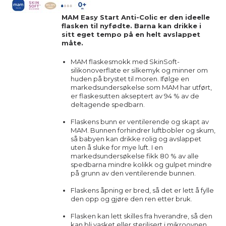
MAM Easy Start Anti-Colic er den ideelle
flasken til nyfødte. Barna kan drikke i
sitt eget tempo på en helt avslappet
måte.
MAM flaskesmokk med SkinSoft-
silikonoverflate er silkemyk og minner om
huden på brystet til moren. Ifølge en
markedsundersøkelse som MAM har utført,
er flaskesutten akseptert av 94 % av de
deltagende spedbarn.
Flaskens bunn er ventilerende og skapt av
MAM. Bunnen forhindrer luftbobler og skum,
så babyen kan drikke rolig og avslappet
uten å sluke for mye luft. I en
markedsundersøkelse fikk 80 % av alle
spedbarna mindre kolikk og gulpet mindre
på grunn av den ventilerende bunnen.
Flaskens åpning er bred, så det er lett å fylle
den opp og gjøre den ren etter bruk.
Flasken kan lett skilles fra hverandre, så den
kan bli vasket eller sterilisert i mikroovnen.