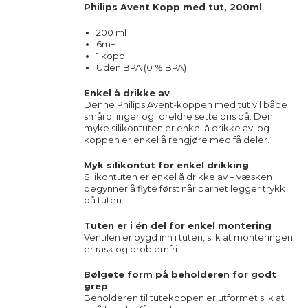
Philips Avent Kopp med tut, 200ml
200 ml
6m+ .
1 kopp
Uden BPA (0 % BPA)
Enkel å drikke av
Denne Philips Avent-koppen med tut vil både
smårollinger og foreldre sette pris på. Den
myke silikontuten er enkel å drikke av, og
koppen er enkel å rengjøre med få deler.
Myk silikontut for enkel drikking
Silikontuten er enkel å drikke av – væsken
begynner å flyte først når barnet legger trykk
på tuten.
Tuten er i én del for enkel montering
Ventilen er bygd inn i tuten, slik at monteringen
er rask og problemfri.
Bølgete form på beholderen for godt
grep
Beholderen til tutekoppen er utformet slik at