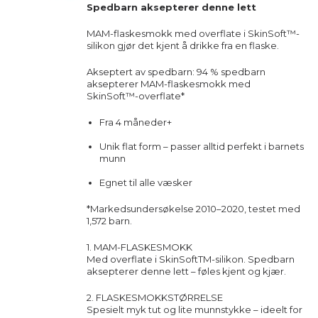
Spedbarn aksepterer denne lett
MAM-flaskesmokk med overflate i SkinSoft™-
silikon gjør det kjent å drikke fra en flaske.
Akseptert av spedbarn: 94 % spedbarn
aksepterer MAM-flaskesmokk med
SkinSoft™-overflate*
Fra 4 måneder+
Unik flat form – passer alltid perfekt i barnets
munn
Egnet til alle væsker
*
Markedsundersøkelse 2010–2020, testet med
1,572 barn.
1. MAM-FLASKESMOKK
Med overflate i SkinSoftTM-silikon. Spedbarn
aksepterer denne lett – føles kjent og kjær.
2. FLASKESMOKKSTØRRELSE
Spesielt myk tut og lite munnstykke – ideelt for